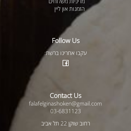
מדיניות משלוחים
הזמנות און ליין
Follow Us
עקבו אחרינו ברשת:
Contact Us
falafelginashoken@gmail.com
03-6831123
רחוב שוקן 22 תל אביב