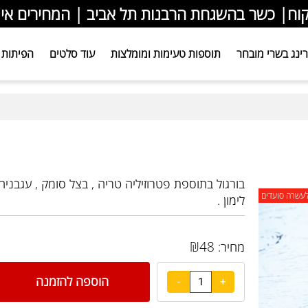
 כשר בהשגחת הרבנות תל אביב | המחירים אינם 
שרי מובחר
תוספות טעימות ומומלצות
עוד סלטים
הפיתות שלנ
בורגול בתוספת פטרוזיליה טריה , בצל סומק , עגבניה , מ
ועדים
לימון .
₪
48
מחיר:
הוספה להזמנה