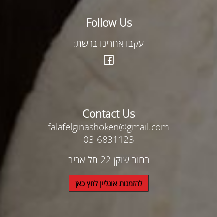
Follow Us
עקבו אחרינו ברשת:
Contact Us
falafelginashoken@gmail.com
03-6831123
רחוב שוקן 22 תל אביב
להזמנות אונליין לחץ כאן